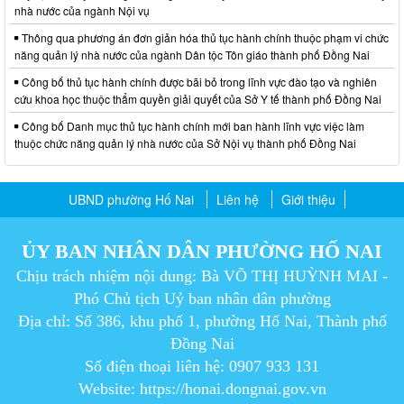
nhà nước của ngành Nội vụ
Thông qua phương án đơn giản hóa thủ tục hành chính thuộc phạm vi chức
năng quản lý nhà nước của ngành Dân tộc Tôn giáo thành phố Đồng Nai
Công bố thủ tục hành chính được bãi bỏ trong lĩnh vực đào tạo và nghiên
cứu khoa học thuộc thẩm quyền giải quyết của Sở Y tế thành phố Đồng Nai
Công bố Danh mục thủ tục hành chính mới ban hành lĩnh vực việc làm
thuộc chức năng quản lý nhà nước của Sở Nội vụ thành phố Đồng Nai
UBND phường Hố Nai
Liên hệ
Giới thiệu
ỦY BAN NHÂN DÂN PHƯỜNG HỐ NAI
Chịu trách nhiệm nội dung: Bà VÕ THỊ HUỲNH MAI -
Phó Chủ tịch Uỷ ban nhân dân phường
Địa chỉ: Số 386, khu phố 1, phường Hố Nai, Thành phố
Đồng Nai
Số điện thoại liên hệ: 0907 933 131
Website: https://honai.dongnai.gov.vn