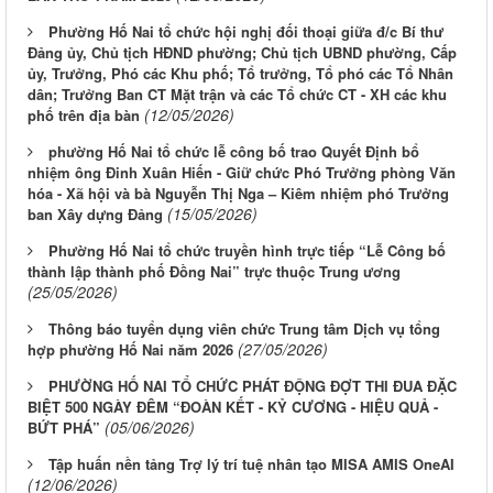
Phường Hố Nai tổ chức hội nghị đối thoại giữa đ/c Bí thư
Đảng ủy, Chủ tịch HĐND phường; Chủ tịch UBND phường, Cấp
ủy, Trưởng, Phó các Khu phố; Tổ trưởng, Tổ phó các Tổ Nhân
dân; Trưởng Ban CT Mặt trận và các Tổ chức CT - XH các khu
(12/05/2026)
phố trên địa bàn
phường Hố Nai tổ chức lễ công bố trao Quyết Định bổ
nhiệm ông Đinh Xuân Hiến - Giữ chức Phó Trưởng phòng Văn
hóa - Xã hội và bà Nguyễn Thị Nga – Kiêm nhiệm phó Trưởng
(15/05/2026)
ban Xây dựng Đảng
Phường Hố Nai tổ chức truyền hình trực tiếp “Lễ Công bố
thành lập thành phố Đồng Nai” trực thuộc Trung ương
(25/05/2026)
Thông báo tuyển dụng viên chức Trung tâm Dịch vụ tổng
(27/05/2026)
hợp phường Hố Nai năm 2026
PHƯỜNG HỐ NAI TỔ CHỨC PHÁT ĐỘNG ĐỢT THI ĐUA ĐẶC
BIỆT 500 NGÀY ĐÊM “ĐOÀN KẾT - KỶ CƯƠNG - HIỆU QUẢ -
(05/06/2026)
BỨT PHÁ”
Tập huấn nền tảng Trợ lý trí tuệ nhân tạo MISA AMIS OneAI
(12/06/2026)