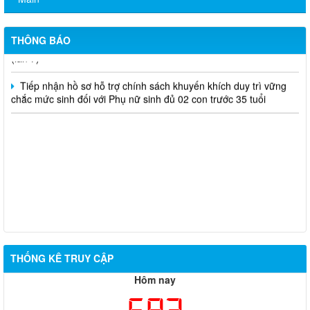
Công khai điều chỉnh chỉ tiêu kế hoạch đầu tư công năm 2026
(lần 7)
THÔNG BÁO
Tiếp nhận hồ sơ hỗ trợ chính sách khuyến khích duy trì vững
chắc mức sinh đối với Phụ nữ sinh đủ 02 con trước 35 tuổi
THỐNG KÊ TRUY CẬP
Hôm nay