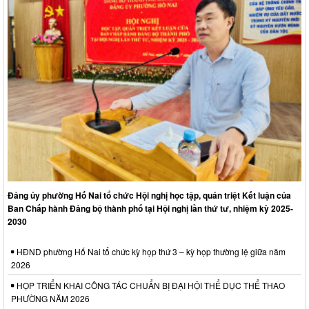
Đảng ủy phường Hố Nai tổ chức Hội nghị học tập, quán triệt Kết luận của
Ban Chấp hành Đảng bộ thành phố tại Hội nghị lần thứ tư, nhiệm kỳ 2025-
2030
HĐND phường Hố Nai tổ chức kỳ họp thứ 3 – kỳ họp thường lệ giữa năm
2026
HỌP TRIỂN KHAI CÔNG TÁC CHUẨN BỊ ĐẠI HỘI THỂ DỤC THỂ THAO
PHƯỜNG NĂM 2026