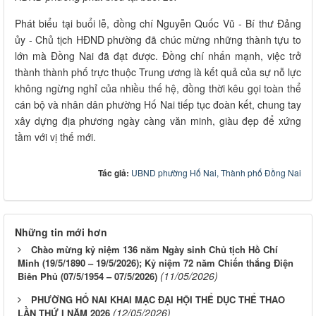
Phát biểu tại buổi lễ, đồng chí Nguyễn Quốc Vũ - Bí thư Đảng
ủy - Chủ tịch HĐND phường đã chúc mừng những thành tựu to
lớn mà Đồng Nai đã đạt được. Đồng chí nhấn mạnh, việc trở
thành thành phố trực thuộc Trung ương là kết quả của sự nỗ lực
không ngừng nghỉ của nhiều thế hệ, đồng thời kêu gọi toàn thể
cán bộ và nhân dân phường Hố Nai tiếp tục đoàn kết, chung tay
xây dựng địa phương ngày càng văn minh, giàu đẹp để xứng
tầm với vị thế mới.
Tác giả:
UBND phường Hố Nai, Thành phố Đồng Nai
Những tin mới hơn
Chào mừng kỷ niệm 136 năm Ngày sinh Chủ tịch Hồ Chí
Minh (19/5/1890 – 19/5/2026); Kỷ niệm 72 năm Chiến thắng Điện
(11/05/2026)
Biên Phủ (07/5/1954 – 07/5/2026)
PHƯỜNG HỐ NAI KHAI MẠC ĐẠI HỘI THỂ DỤC THỂ THAO
(12/05/2026)
LẦN THỨ I NĂM 2026