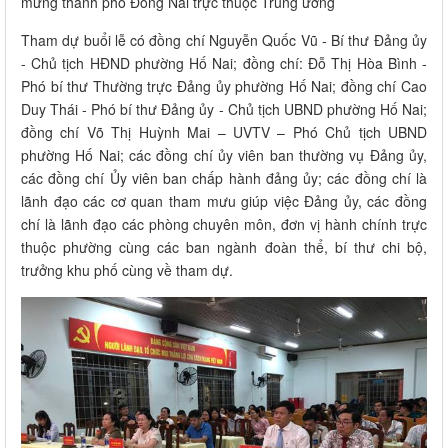
mừng thành phố Đồng Nai trực thuộc Trung ương
Tham dự buổi lễ có đồng chí Nguyễn Quốc Vũ - Bí thư Đảng ủy
- Chủ tịch HĐND phường Hố Nai; đồng chí: Đỗ Thị Hòa Bình -
Phó bí thư Thường trực Đảng ủy phường Hố Nai; đồng chí Cao
Duy Thái - Phó bí thư Đảng ủy - Chủ tịch UBND phường Hố Nai;
đồng chí Võ Thị Huỳnh Mai – UVTV – Phó Chủ tịch UBND
phường Hố Nai; các đồng chí ủy viên ban thường vụ Đảng ủy,
các đồng chí Ủy viên ban chấp hành đảng ủy; các đồng chí là
lãnh đạo các cơ quan tham mưu giúp việc Đảng ủy, các đồng
chí là lãnh đạo các phòng chuyên môn, đơn vị hành chính trực
thuộc phường cùng các ban ngành đoàn thể, bí thư chi bộ,
trưởng khu phố cùng về tham dự.