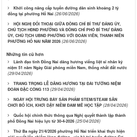
Khởi công nâng cấp tuyến đường dân sinh khoảng 2 tỷ
(26/06/2026)
đồng tại phường Hố Nai
HỘI NGHỊ ĐỐI THOẠI GIỮA ĐỒNG CHÍ BÍ THƯ ĐẢNG ỦY,
CHỦ TỊCH HĐND PHƯỜNG VÀ ĐỒNG CHÍ PHÓ BÍ THƯ ĐẢNG
ỦY, CHỦ TỊCH UBND PHƯỜNG VỚI ĐOÀN VIÊN, THANH NIÊN
(26/06/2026)
PHƯỜNG HỐ NAI NĂM 2026
Những tin cũ hơn
Lãnh đạo tỉnh Đồng Nai dâng hương viếng liệt sĩ nhân kỷ
niệm 51 năm Ngày Giải phóng miền Nam, thống nhất đất nước
(29/04/2026)
TRANG TRỌNG LỄ DÂNG HƯƠNG TẠI ĐÀI TƯỞNG NIỆM
(29/04/2026)
ĐOÀN ĐẶC CÔNG 113
NGÀY HỘI TRƯNG BÀY SẢN PHẨM STEM/STEAM SÂN
(28/04/2026)
CHƠI BỔ ÍCH, KHƠI DẬY NIỀM ĐAM MÊ HỌC TẬP
Quốc hội chính thức thông qua Nghị quyết thành lập thành
(25/04/2026)
phố Đồng Nai hiệu lực từ 30-4-2026
Thứ Ba ngày 21/4/2026 phường Hố Nai triển khai thực hiện
giải quyết lấn chiếm lòng đường - vỉa hè tại tuyến đường Cơ