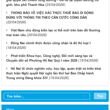
(23/04/2026)
giới, khu phố Thanh Hóa
THÔNG BÁO VỀ VIỆC XÁC THỰC THUÊ BAO DI ĐỘNG
ĐÚNG VỚI THÔNG TIN THEO CĂN CƯỚC CÔNG DÂN
(22/04/2026)
Việt Nam chủ động kiến tạo vị thế mới trên bản đồ thương
(20/04/2026)
mại toàn cầu
Đồng Nai chính thức được công nhận là đô thị loại I
(18/04/2026)
Phát triển Khoa học, Công nghệ, Đổi mới sáng tạo và
(15/04/2026)
Chuyển đổi số Phường Hố Nai Quý I năm 2026
Hố Nai tổ chức nghiên cứu, học tập, quán triệt và triển khai
thực hiện Nghị quyết Hội nghị lần thứ hai Ban Chấp hành
(15/04/2026)
Trung ương Đảng khóa XIV
Thông báo rà soát việc cấp Giấy chứng nhận quyền sử dụng
đất đối với các trường học, cơ sở giáo dục công lập trên địa bàn
Tìm
phường
Main
Khám sức khỏe sàng lọc cho trẻ từ 0 đến 6 tuổi