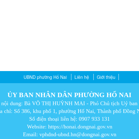
UBND phường Hố Nai
Liên hệ
Giới thiệu
ỦY BAN NHÂN DÂN PHƯỜNG HỐ NAI
m nội dung: Bà VÕ THỊ HUỲNH MAI - Phó Chủ tịch Uỷ ban
a chỉ: Số 386, khu phố 1, phường Hố Nai, Thành phố Đồng 
Số điện thoại liên hệ: 0907 933 131
Website: https://honai.dongnai.gov.vn
Email: vphdnd-ubnd.hn@dongnai.gov.vn​