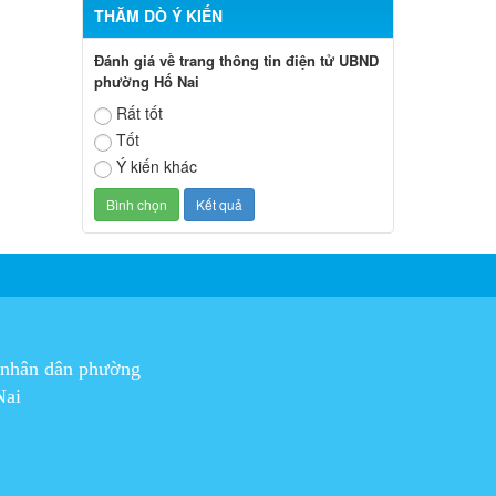
THĂM DÒ Ý KIẾN
Đánh giá về trang thông tin điện tử UBND
phường Hố Nai
Rất tốt
Tốt
Ý kiến khác
 nhân dân phường
Nai