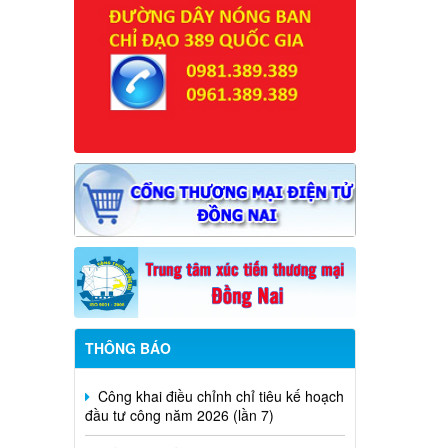
Thông báo rà soát việc cấp Giấy
chứng nhận quyền sử dụng đất đối với
các trường học, cơ sở giáo dục công lập
trên địa bàn phường
Khám sức khỏe sàng lọc cho trẻ từ 0
đến 6 tuổi
THÔNG BÁO
Công khai điều chỉnh chỉ tiêu kế hoạch
đầu tư công năm 2026 (lần 7)
Tiếp nhận hồ sơ hỗ trợ chính sách