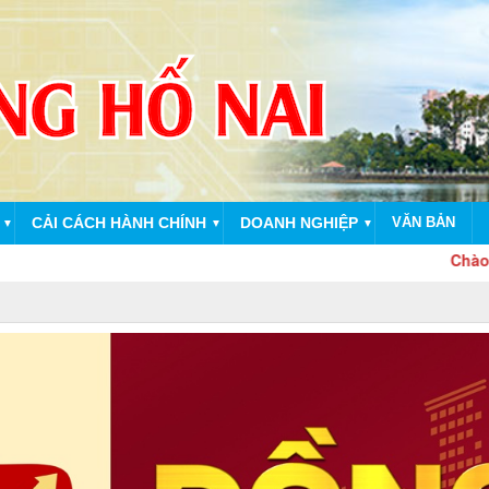
CẢI CÁCH HÀNH CHÍNH
DOANH NGHIỆP
VĂN BẢN
▼
▼
▼
Chào mừng dị