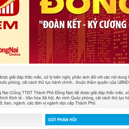
c giải đáp thắc mắc, xử lý kiến nghị, phản ánh đối với các nội dung l
h Quốc phòng, cải cách thủ tục hành chính...thuộc thẩm quyền của UBND
Nai (Cổng TTĐT Thành Phố Đồng Nai) để được giải đáp thắc mắc, xử 
 hình Kinh tế - Văn hóa Xã hội, An ninh Quốc phòng, cải cách thủ tục h
, ban, ngành, các đơn vị ngành dọc cấp Thành Phố.​
GỬI PHẢN HỒI