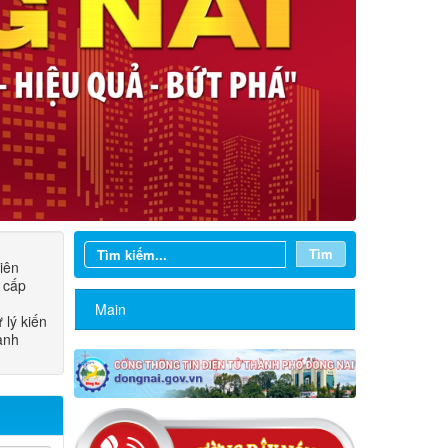
Tìm
iên
 cấp
Main
lý kiến
ành