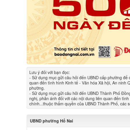
Lưu ý đối với bạn đọc​:
- Sử dụng mục gửi câu hỏi đến UBND cấp phường để đượ
quan đến tình hìn​h Kinh tế - Văn hóa Xã hội, An nin
phường.
- Sử dụng mục gửi câu hỏi đến UBND Thành Phố Đồng 
nghị, phản ánh đối với các nội dung liên quan đến tình
chính...thuộc thẩm quyền của UBND Thành Phố, các sở
UBND phường Hố Nai