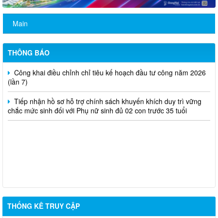
Thông báo rà soát việc cấp Giấy chứng nhận quyền sử dụng
đất đối với các trường học, cơ sở giáo dục công lập trên địa bàn
Main
phường
Khám sức khỏe sàng lọc cho trẻ từ 0 đến 6 tuổi
THÔNG BÁO
Công khai điều chỉnh chỉ tiêu kế hoạch đầu tư công năm 2026
(lần 7)
Tiếp nhận hồ sơ hỗ trợ chính sách khuyến khích duy trì vững
chắc mức sinh đối với Phụ nữ sinh đủ 02 con trước 35 tuổi
THỐNG KÊ TRUY CẬP