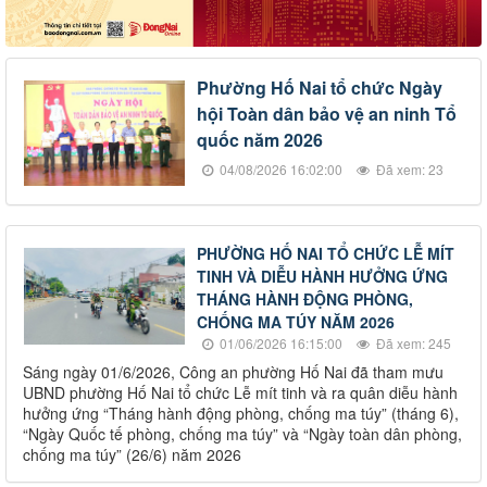
Phường Hố Nai tổ chức Ngày
hội Toàn dân bảo vệ an ninh Tổ
quốc năm 2026
04/08/2026 16:02:00
Đã xem: 23
PHƯỜNG HỐ NAI TỔ CHỨC LỄ MÍT
TINH VÀ DIỄU HÀNH HƯỞNG ỨNG
THÁNG HÀNH ĐỘNG PHÒNG,
CHỐNG MA TÚY NĂM 2026
01/06/2026 16:15:00
Đã xem: 245
Sáng ngày 01/6/2026, Công an phường Hố Nai đã tham mưu
UBND phường Hố Nai tổ chức Lễ mít tinh và ra quân diễu hành
hưởng ứng “Tháng hành động phòng, chống ma túy” (tháng 6),
“Ngày Quốc tế phòng, chống ma túy” và “Ngày toàn dân phòng,
chống ma túy” (26/6) năm 2026