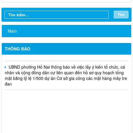
Tìm
Khám sức khỏe sàng lọc cho trẻ từ 0 đến 6 tuổi
Công khai điều chỉnh chỉ tiêu kế hoạch đầu tư công năm 2026
Main
(lần 7)
Tiếp nhận hồ sơ hỗ trợ chính sách khuyến khích duy trì vững
THÔNG BÁO
chắc mức sinh đối với Phụ nữ sinh đủ 02 con trước 35 tuổi
UBND phường Hố Nai thông báo về việc lấy ý kiến tổ chức, cá
nhân và cộng đồng dân cư liên quan đến hồ sơ quy hoạch tổng
mặt bằng tỷ lệ 1/500 dự án Cơ sở gia công các mặt hàng mây tre
đan