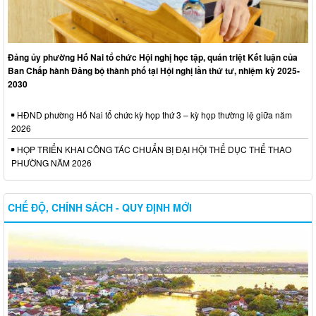
Đảng ủy phường Hố Nai tổ chức Hội nghị học tập, quán triệt Kết luận của
Ban Chấp hành Đảng bộ thành phố tại Hội nghị lần thứ tư, nhiệm kỳ 2025-
2030
HĐND phường Hố Nai tổ chức kỳ họp thứ 3 – kỳ họp thường lệ giữa năm
2026
HỌP TRIỂN KHAI CÔNG TÁC CHUẨN BỊ ĐẠI HỘI THỂ DỤC THỂ THAO
PHƯỜNG NĂM 2026
CHẾ ĐỘ, CHÍNH SÁCH - QUY ĐỊNH MỚI