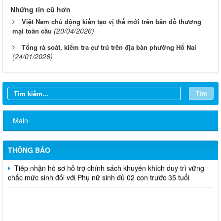
Những tin cũ hơn
Việt Nam chủ động kiến tạo vị thế mới trên bản đồ thương
(20/04/2026)
mại toàn cầu
Tổng rà soát, kiểm tra cư trú trên địa bàn phường Hố Nai
(24/01/2026)
Thông báo rà soát việc cấp Giấy chứng nhận quyền sử dụng
đất đối với các trường học, cơ sở giáo dục công lập trên địa bàn
phường
Tìm
Khám sức khỏe sàng lọc cho trẻ từ 0 đến 6 tuổi
Main
Công khai điều chỉnh chỉ tiêu kế hoạch đầu tư công năm 2026
(lần 7)
THÔNG BÁO
Tiếp nhận hồ sơ hỗ trợ chính sách khuyến khích duy trì vững
chắc mức sinh đối với Phụ nữ sinh đủ 02 con trước 35 tuổi