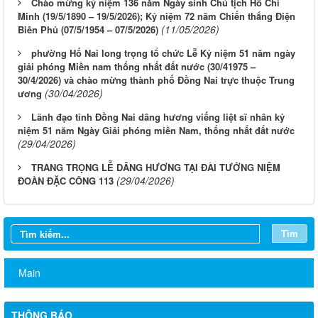
Chào mừng kỷ niệm 136 năm Ngày sinh Chủ tịch Hồ Chí
Minh (19/5/1890 – 19/5/2026); Kỷ niệm 72 năm Chiến thắng Điện
(11/05/2026)
Biên Phủ (07/5/1954 – 07/5/2026)
phường Hố Nai long trọng tổ chức Lễ Kỷ niệm 51 năm ngày
giải phóng Miền nam thống nhất đất nước (30/41975 –
30/4/2026) và chào mừng thành phố Đồng Nai trực thuộc Trung
(30/04/2026)
ương
Lãnh đạo tỉnh Đồng Nai dâng hương viếng liệt sĩ nhân kỷ
niệm 51 năm Ngày Giải phóng miền Nam, thống nhất đất nước
(29/04/2026)
TRANG TRỌNG LỄ DÂNG HƯƠNG TẠI ĐÀI TƯỞNG NIỆM
(29/04/2026)
ĐOÀN ĐẶC CÔNG 113
Thông báo rà soát việc cấp Giấy chứng nhận quyền sử dụng
đất đối với các trường học, cơ sở giáo dục công lập trên địa bàn
Tìm
phường
Khám sức khỏe sàng lọc cho trẻ từ 0 đến 6 tuổi
Main
Công khai điều chỉnh chỉ tiêu kế hoạch đầu tư công năm 2026
(lần 7)
THÔNG BÁO