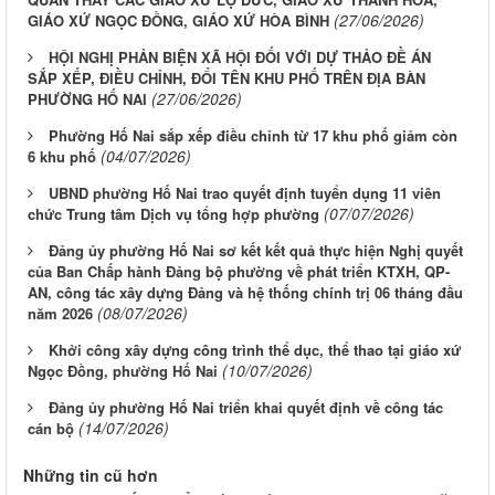
(27/06/2026)
GIÁO XỨ NGỌC ĐỒNG, GIÁO XỨ HÒA BÌNH
HỘI NGHỊ PHẢN BIỆN XÃ HỘI ĐỐI VỚI DỰ THẢO ĐỀ ÁN
SẮP XẾP, ĐIỀU CHỈNH, ĐỔI TÊN KHU PHỐ TRÊN ĐỊA BÀN
(27/06/2026)
PHƯỜNG HỐ NAI
Phường Hố Nai sắp xếp điều chỉnh từ 17 khu phố giảm còn
(04/07/2026)
6 khu phố
UBND phường Hố Nai trao quyết định tuyển dụng 11 viên
(07/07/2026)
chức Trung tâm Dịch vụ tổng hợp phường
Đảng ủy phường Hố Nai sơ kết kết quả thực hiện Nghị quyết
của Ban Chấp hành Đảng bộ phường về phát triển KTXH, QP-
AN, công tác xây dựng Đảng và hệ thống chính trị 06 tháng đầu
(08/07/2026)
năm 2026
Khởi công xây dựng công trình thể dục, thể thao tại giáo xứ
(10/07/2026)
Ngọc Đồng, phường Hố Nai
Đảng ủy phường Hố Nai triển khai quyết định về công tác
(14/07/2026)
cán bộ
Những tin cũ hơn