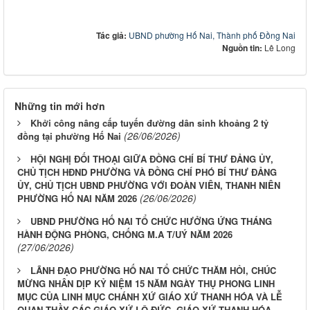
Tác giả:
UBND phường Hố Nai, Thành phố Đồng Nai
Nguồn tin:
Lê Long
Những tin mới hơn
Khởi công nâng cấp tuyến đường dân sinh khoảng 2 tỷ
(26/06/2026)
đồng tại phường Hố Nai
HỘI NGHỊ ĐỐI THOẠI GIỮA ĐỒNG CHÍ BÍ THƯ ĐẢNG ỦY,
CHỦ TỊCH HĐND PHƯỜNG VÀ ĐỒNG CHÍ PHÓ BÍ THƯ ĐẢNG
ỦY, CHỦ TỊCH UBND PHƯỜNG VỚI ĐOÀN VIÊN, THANH NIÊN
(26/06/2026)
PHƯỜNG HỐ NAI NĂM 2026
UBND PHƯỜNG HỐ NAI TỔ CHỨC HƯỞNG ỨNG THÁNG
HÀNH ĐỘNG PHÒNG, CHỐNG M.A T/UÝ NĂM 2026
(27/06/2026)
LÃNH ĐẠO PHƯỜNG HỐ NAI TỔ CHỨC THĂM HỎI, CHÚC
MỪNG NHÂN DỊP KỶ NIỆM 15 NĂM NGÀY THỤ PHONG LINH
MỤC CỦA LINH MỤC CHÁNH XỨ GIÁO XỨ THANH HÓA VÀ LỄ
QUAN THẦY CÁC GIÁO XỨ LỘ ĐỨC, GIÁO XỨ THANH HÓA,