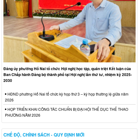
Đảng ủy phường Hố Nai tổ chức Hội nghị học tập, quán triệt Kết luận của
Ban Chấp hành Đảng bộ thành phố tại Hội nghị lần thứ tư, nhiệm kỳ 2025-
2030
HĐND phường Hố Nai tổ chức kỳ họp thứ 3 – kỳ họp thường lệ giữa năm
2026
HỌP TRIỂN KHAI CÔNG TÁC CHUẨN BỊ ĐẠI HỘI THỂ DỤC THỂ THAO
PHƯỜNG NĂM 2026
CHẾ ĐỘ, CHÍNH SÁCH - QUY ĐỊNH MỚI