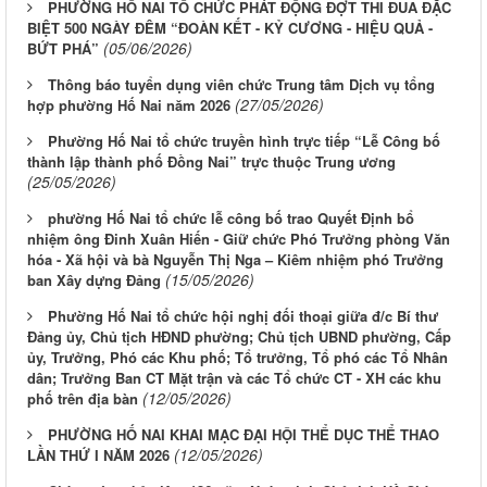
PHƯỜNG HỐ NAI TỔ CHỨC PHÁT ĐỘNG ĐỢT THI ĐUA ĐẶC
BIỆT 500 NGÀY ĐÊM “ĐOÀN KẾT - KỶ CƯƠNG - HIỆU QUẢ -
(05/06/2026)
BỨT PHÁ”
Thông báo tuyển dụng viên chức Trung tâm Dịch vụ tổng
(27/05/2026)
hợp phường Hố Nai năm 2026
Phường Hố Nai tổ chức truyền hình trực tiếp “Lễ Công bố
thành lập thành phố Đồng Nai” trực thuộc Trung ương
(25/05/2026)
phường Hố Nai tổ chức lễ công bố trao Quyết Định bổ
nhiệm ông Đinh Xuân Hiến - Giữ chức Phó Trưởng phòng Văn
hóa - Xã hội và bà Nguyễn Thị Nga – Kiêm nhiệm phó Trưởng
(15/05/2026)
ban Xây dựng Đảng
Phường Hố Nai tổ chức hội nghị đối thoại giữa đ/c Bí thư
Đảng ủy, Chủ tịch HĐND phường; Chủ tịch UBND phường, Cấp
ủy, Trưởng, Phó các Khu phố; Tổ trưởng, Tổ phó các Tổ Nhân
dân; Trưởng Ban CT Mặt trận và các Tổ chức CT - XH các khu
(12/05/2026)
phố trên địa bàn
PHƯỜNG HỐ NAI KHAI MẠC ĐẠI HỘI THỂ DỤC THỂ THAO
(12/05/2026)
LẦN THỨ I NĂM 2026