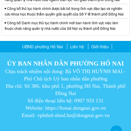
Công bố thủ tục hành chính được bãi bỏ trong lĩnh vực đào tạo và nghiên
cứu khoa học thuộc thẩm quyền giải quyết của Sở Y tế thành phố Đồng Nai
Công bố Danh mục thủ tục hành chính mới ban hành lĩnh vực việc làm
thuộc chức năng quản lý nhà nước của Sở Nội vụ thành phố Đồng Nai
UBND phường Hố Nai
Liên hệ
Giới thiệu
ỦY BAN NHÂN DÂN PHƯỜNG HỐ NAI
Chịu trách nhiệm nội dung: Bà VÕ THỊ HUỲNH MAI -
Phó Chủ tịch Uỷ ban nhân dân phường
Địa chỉ: Số 386, khu phố 1, phường Hố Nai, Thành phố
Đồng Nai
Số điện thoại liên hệ: 0907 933 131
Website: https://honai.dongnai.gov.vn
Email: vphdnd-ubnd.hn@dongnai.gov.vn​