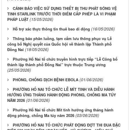
CẢNH BÁO VIỆC SỬ DỤNG THIẾT BỊ THU PHÁT SÓNG VỆ
TINH STARLINK TRƯỚC THỜI ĐIỂM CẤP PHÉP LÀ VI PHẠM
(15/05/2026)
PHÁP LUẬT
(16/05/2026)
Hỗ trợ xác thực thông tin thuê bao di động
Thông báo phân luồng, tạm cấm lưu thông phục vụ Lễ
công bố Nghị quyết của Quốc hội về thành lập Thành phố
(18/05/2026)
Đồng Nai
Phường Hố Nai tổ chức truyền hình trực tiếp “Lễ Công bố
thành lập thành phố Đồng Nai” trực thuộc Trung ương
(25/05/2026)
(01/06/2026)
PHÒNG, CHỐNG DỊCH BỆNH EBOLA
PHƯỜNG HỐ NAI TỔ CHỨC LỄ MÍT TINH VÀ DIỄU HÀNH
HƯỞNG ỨNG THÁNG HÀNH ĐỘNG PHÒNG, CHỐNG MA TÚY
(01/06/2026)
NĂM 2026
Phường Hố Nai tổ chức Mít tinh hưởng ứng tháng hành
(03/06/2026)
động phòng, chống Ma túy năm 2026
PHƯỜNG HỐ NAI TỔ CHỨC PHÁT ĐỘNG ĐỢT THI ĐUA ĐẶC