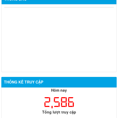
Thông báo rà soát việc cấp Giấy chứng nhận quyền sử dụng
đất đối với các trường học, cơ sở giáo dục công lập trên địa bàn
phường
Khám sức khỏe sàng lọc cho trẻ từ 0 đến 6 tuổi
Công khai điều chỉnh chỉ tiêu kế hoạch đầu tư công năm 2026
(lần 7)
Tiếp nhận hồ sơ hỗ trợ chính sách khuyến khích duy trì vững
chắc mức sinh đối với Phụ nữ sinh đủ 02 con trước 35 tuổi
THỐNG KÊ TRUY CẬP
Hôm nay
2,586
Tổng lượt truy cập