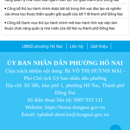
Công bố thủ tục hành chính được bãi bỏ trong lĩnh vực đào tạo và nghiên
cứu khoa học thuộc thẩm quyền giải quyết của Sở Y tế thành phố Đồng Nai
Công bố Danh mục thủ tục hành chính mới ban hành lĩnh vực việc làm
thuộc chức năng quản lý nhà nước của Sở Nội vụ thành phố Đồng Nai
UBND phường Hố Nai
Liên hệ
Giới thiệu
ỦY BAN NHÂN DÂN PHƯỜNG HỐ NAI
Chịu trách nhiệm nội dung: Bà VÕ THỊ HUỲNH MAI -
Phó Chủ tịch Uỷ ban nhân dân phường
Địa chỉ: Số 386, khu phố 1, phường Hố Nai, Thành phố
Đồng Nai
Số điện thoại liên hệ: 0907 933 131
Website: https://honai.dongnai.gov.vn
Email: vphdnd-ubnd.hn@dongnai.gov.vn​