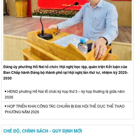
Đảng ủy phường Hố Nai tổ chức Hội nghị học tập, quán triệt Kết luận của
Ban Chấp hành Đảng bộ thành phố tại Hội nghị lần thứ tư, nhiệm kỳ 2025-
2030
HĐND phường Hố Nai tổ chức kỳ họp thứ 3 – kỳ họp thường lệ giữa năm
2026
HỌP TRIỂN KHAI CÔNG TÁC CHUẨN BỊ ĐẠI HỘI THỂ DỤC THỂ THAO
PHƯỜNG NĂM 2026
CHẾ ĐỘ, CHÍNH SÁCH - QUY ĐỊNH MỚI