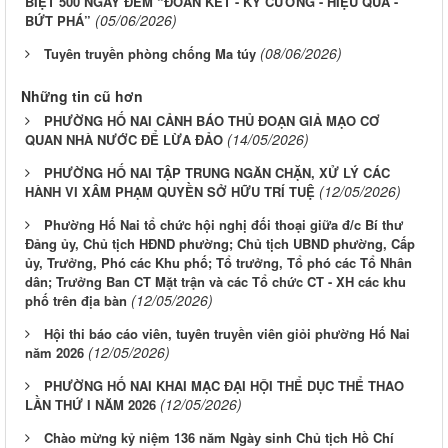
BIỆT 500 NGÀY ĐÊM “ĐOÀN KẾT - KỶ CƯƠNG - HIỆU QUẢ -
(05/06/2026)
BỨT PHÁ”
(08/06/2026)
Tuyên truyền phòng chống Ma túy
Những tin cũ hơn
PHƯỜNG HỐ NAI CẢNH BÁO THỦ ĐOẠN GIẢ MẠO CƠ
(14/05/2026)
QUAN NHÀ NƯỚC ĐỂ LỪA ĐẢO
PHƯỜNG HỐ NAI TẬP TRUNG NGĂN CHẶN, XỬ LÝ CÁC
(12/05/2026)
HÀNH VI XÂM PHẠM QUYỀN SỞ HỮU TRÍ TUỆ
Phường Hố Nai tổ chức hội nghị đối thoại giữa đ/c Bí thư
Đảng ủy, Chủ tịch HĐND phường; Chủ tịch UBND phường, Cấp
ủy, Trưởng, Phó các Khu phố; Tổ trưởng, Tổ phó các Tổ Nhân
dân; Trưởng Ban CT Mặt trận và các Tổ chức CT - XH các khu
(12/05/2026)
phố trên địa bàn
Hội thi báo cáo viên, tuyên truyền viên giỏi phường Hố Nai
(12/05/2026)
năm 2026
PHƯỜNG HỐ NAI KHAI MẠC ĐẠI HỘI THỂ DỤC THỂ THAO
(12/05/2026)
LẦN THỨ I NĂM 2026
Chào mừng kỷ niệm 136 năm Ngày sinh Chủ tịch Hồ Chí