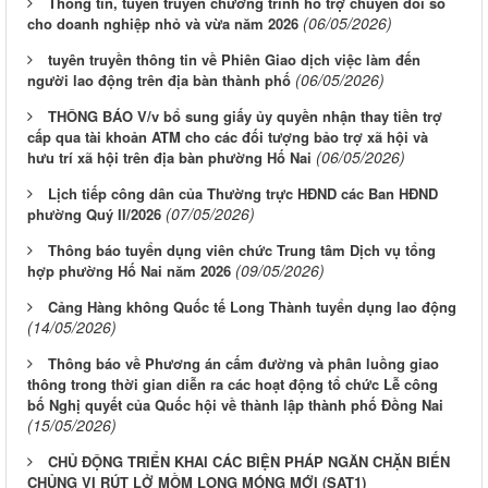
Thông tin, tuyên truyền chương trình hỗ trợ chuyển đổi số
(06/05/2026)
cho doanh nghiệp nhỏ và vừa năm 2026
tuyên truyền thông tin về Phiên Giao dịch việc làm đến
(06/05/2026)
người lao động trên địa bàn thành phố
THÔNG BÁO V/v bổ sung giấy ủy quyền nhận thay tiền trợ
cấp qua tài khoản ATM cho các đối tượng bảo trợ xã hội và
(06/05/2026)
hưu trí xã hội trên địa bàn phường Hố Nai
Lịch tiếp công dân của Thường trực HĐND các Ban HĐND
(07/05/2026)
phường Quý II/2026
Thông báo tuyển dụng viên chức Trung tâm Dịch vụ tổng
(09/05/2026)
hợp phường Hố Nai năm 2026
Cảng Hàng không Quốc tế Long Thành tuyển dụng lao động
(14/05/2026)
Thông báo về Phương án cấm đường và phân luồng giao
thông trong thời gian diễn ra các hoạt động tổ chức Lễ công
bố Nghị quyết của Quốc hội về thành lập thành phố Đồng Nai
(15/05/2026)
CHỦ ĐỘNG TRIỂN KHAI CÁC BIỆN PHÁP NGĂN CHẶN BIẾN
CHỦNG VI RÚT LỞ MỒM LONG MÓNG MỚI (SAT1)