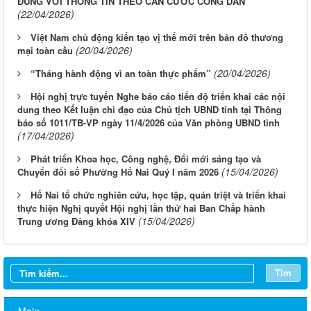
ĐÚNG VỚI THÔNG TIN THEO CĂN CƯỚC CÔNG DÂN
(22/04/2026)
Việt Nam chủ động kiến tạo vị thế mới trên bản đồ thương
(20/04/2026)
mại toàn cầu
(20/04/2026)
“Tháng hành động vì an toàn thực phẩm”
Hội nghị trực tuyến Nghe báo cáo tiến độ triển khai các nội
dung theo Kết luận chỉ đạo của Chủ tịch UBND tỉnh tại Thông
báo số 1011/TB-VP ngày 11/4/2026 của Văn phòng UBND tỉnh
(17/04/2026)
Phát triển Khoa học, Công nghệ, Đổi mới sáng tạo và
(15/04/2026)
Chuyển đổi số Phường Hố Nai Quý I năm 2026
Hố Nai tổ chức nghiên cứu, học tập, quán triệt và triển khai
thực hiện Nghị quyết Hội nghị lần thứ hai Ban Chấp hành
(15/04/2026)
Trung ương Đảng khóa XIV
Thông báo rà soát việc cấp Giấy chứng nhận quyền sử dụng
đất đối với các trường học, cơ sở giáo dục công lập trên địa bàn
phường
Tìm
Khám sức khỏe sàng lọc cho trẻ từ 0 đến 6 tuổi
Main