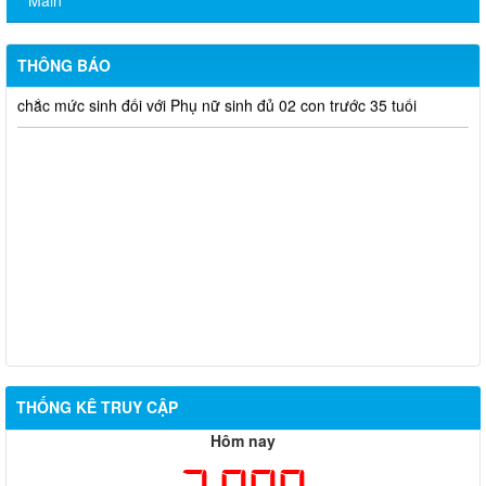
Công khai điều chỉnh chỉ tiêu kế hoạch đầu tư công năm 2026
(lần 7)
THÔNG BÁO
Tiếp nhận hồ sơ hỗ trợ chính sách khuyến khích duy trì vững
chắc mức sinh đối với Phụ nữ sinh đủ 02 con trước 35 tuổi
THỐNG KÊ TRUY CẬP
Hôm nay