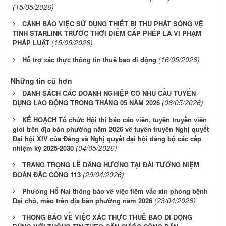
(15/05/2026)
CẢNH BÁO VIỆC SỬ DỤNG THIẾT BỊ THU PHÁT SÓNG VỆ
TINH STARLINK TRƯỚC THỜI ĐIỂM CẤP PHÉP LÀ VI PHẠM
(15/05/2026)
PHÁP LUẬT
(16/05/2026)
Hỗ trợ xác thực thông tin thuê bao di động
Những tin cũ hơn
DANH SÁCH CÁC DOANH NGHIỆP CÓ NHU CẦU TUYỂN
(06/05/2026)
DỤNG LAO ĐỘNG TRONG THÁNG 05 NĂM 2026
KẾ HOẠCH Tổ chức Hội thi báo cáo viên, tuyên truyền viên
giỏi trên địa bàn phường năm 2026 về tuyên truyền Nghị quyết
Đại hội XIV của Đảng và Nghị quyết đại hội đảng bộ các cấp
(04/05/2026)
nhiệm kỳ 2025-2030
TRANG TRỌNG LỄ DÂNG HƯƠNG TẠI ĐÀI TƯỞNG NIỆM
(29/04/2026)
ĐOÀN ĐẶC CÔNG 113
Phường Hố Nai thông báo về việc tiêm vắc xin phòng bệnh
(23/04/2026)
Dại chó, mèo trên địa bàn phường năm 2026
THÔNG BÁO VỀ VIỆC XÁC THỰC THUÊ BAO DI ĐỘNG