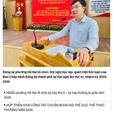
Đảng ủy phường Hố Nai tổ chức Hội nghị học tập, quán triệt Kết luận của
Ban Chấp hành Đảng bộ thành phố tại Hội nghị lần thứ tư, nhiệm kỳ 2025-
2030
HĐND phường Hố Nai tổ chức kỳ họp thứ 3 – kỳ họp thường lệ giữa năm
2026
HỌP TRIỂN KHAI CÔNG TÁC CHUẨN BỊ ĐẠI HỘI THỂ DỤC THỂ THAO
PHƯỜNG NĂM 2026