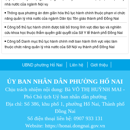
nhà nước của ngành Nội vụ
Thông qua phương án đơn giản hóa thủ tục hành chính thuộc phạm vi chức
năng quản lý nhà nước của ngành Dân tộc Tôn giáo thành phố Đồng Nai
Công bố thủ tục hành chính được bãi bỏ trong lĩnh vực đào tạo và nghiên
cứu khoa học thuộc thẩm quyền giải quyết của Sở Y tế thành phố Đồng Nai
Công bố Danh mục thủ tục hành chính mới ban hành lĩnh vực việc làm
thuộc chức năng quản lý nhà nước của Sở Nội vụ thành phố Đồng Nai
UBND phường Hố Nai
Liên hệ
Giới thiệu
ỦY BAN NHÂN DÂN PHƯỜNG HỐ NAI
Chịu trách nhiệm nội dung: Bà VÕ THỊ HUỲNH MAI -
Phó Chủ tịch Uỷ ban nhân dân phường
Địa chỉ: Số 386, khu phố 1, phường Hố Nai, Thành phố
Đồng Nai
Số điện thoại liên hệ: 0907 933 131
Website: https://honai.dongnai.gov.vn