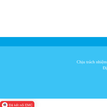
Chịu trách nhiệ
Đị
Đã kết nối EMC