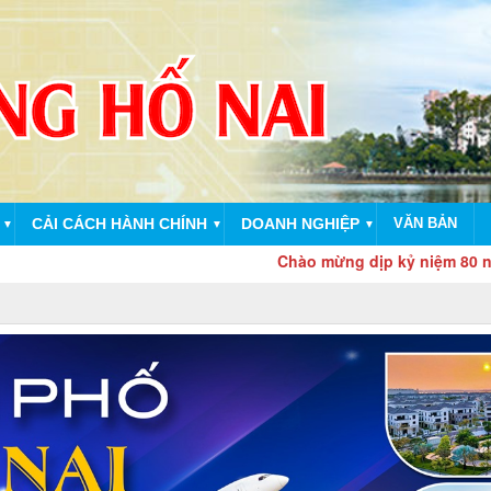
CẢI CÁCH HÀNH CHÍNH
DOANH NGHIỆP
VĂN BẢN
▼
▼
▼
Chào mừng dịp kỷ niệm 80 năm Cách