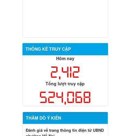
THỐNG KÊ TRUY CẬP
Hôm nay
2,412
Tổng lượt truy cập
524,068
THĂM DÒ Ý KIẾN
Đánh giá về trang thông tin điện tử UBND
phường Hố Nai