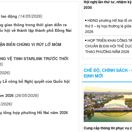
Hội nghị lần thứ tư, nhiệm kỳ
2030
(14/05/2026)
 lao động
HĐND phường Hố Nai tổ ch
giao thông trong thời gian diễn ra
thứ 3 – kỳ họp thường lệ giữ
c hội về thành lập thành phố Đồng Nai
2026
HỌP TRIỂN KHAI CÔNG T
ẶN BIẾN CHỦNG VI RÚT LỞ MỒM
CHUẨN BỊ ĐẠI HỘI THỂ DỤ
THAO PHƯỜNG NĂM 2026
ÓNG VỆ TINH STARLINK TRƯỚC THỜI
6)
CHẾ ĐỘ, CHÍNH SÁCH -
/2026)
ĐỊNH MỚI
ụ Lễ công bố Nghị quyết của Quốc hội
(26/05/2026)
năm 2026
5/2026)
vụ tổng hợp phường Hố Nai năm 2026
Cung cấp thông tin phục vụ 