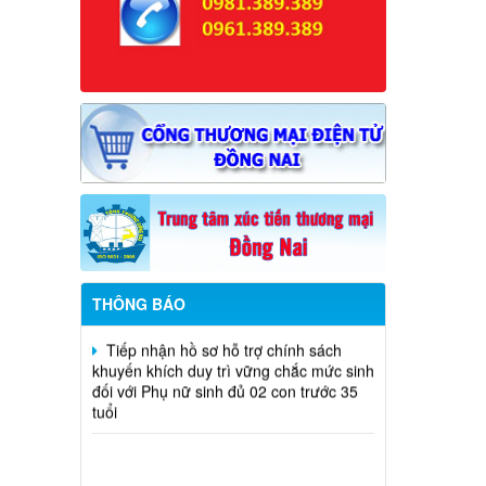
Thông báo rà soát việc cấp Giấy
chứng nhận quyền sử dụng đất đối với
các trường học, cơ sở giáo dục công lập
trên địa bàn phường
Khám sức khỏe sàng lọc cho trẻ từ 0
đến 6 tuổi
Công khai điều chỉnh chỉ tiêu kế hoạch
đầu tư công năm 2026 (lần 7)
THÔNG BÁO
Tiếp nhận hồ sơ hỗ trợ chính sách
khuyến khích duy trì vững chắc mức sinh
đối với Phụ nữ sinh đủ 02 con trước 35
tuổi