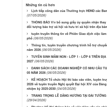
Những tin cũ hơn
Lịch tiếp công dân của Thường trực HĐND các Ba
(07/05/2026)
THÔNG BÁO V/v bổ sung giấy ủy quyền nhận thay t
đối tượng bảo trợ xã hội và hưu trí xã hội trên địa b
tuyên truyền thông tin về Phiên Giao dịch việc là
(06/05/2026)
phố
Thông tin, tuyên truyền chương trình hỗ trợ chuy
(06/05/2026)
năm 2026
TUYỂN SINH MẦM NON - LỚP 1 - LỚP 6 TRÊN ĐỊ
(06/05/2026)
2027
DANH SÁCH CÁC DOANH NGHIỆP CÓ NHU CẦU T
(06/05/2026)
05 NĂM 2026
KẾ HOẠCH Tổ chức Hội thi báo cáo viên, tuyên tru
2026 về tuyên truyền Nghị quyết Đại hội XIV của Đảng
(04/05/2026)
nhiệm kỳ 2025-2030
TRANG TRỌNG LỄ DÂNG HƯƠNG TẠI ĐÀI TƯỞNG 
(29/04/2026)
Phường Hố Nai thông báo về việc tiêm vắc xin phò