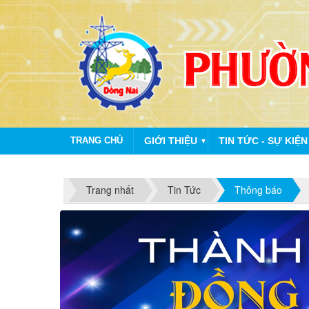
TRANG CHỦ
GIỚI THIỆU
TIN TỨC - SỰ KIỆN
▼
Trang nhất
Tin Tức
Thông báo