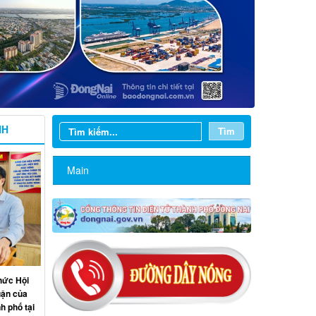
NH
Tìm
Main
hức Hội
luận của
h phố tại