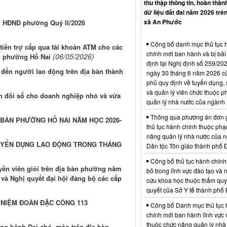
thu thập thông tin, hoàn thàn
dữ liệu đất đai năm 2026 trên
xã An Phước
n HĐND phường Quý II/2026
Công bố danh mục thủ tục 
iền trợ cấp qua tài khoản ATM cho các
chính mới ban hành và bị bãi
(06/05/2026)
àn phường Hố Nai
định tại Nghị định số 259/2
m đến người lao động trên địa bàn thành
ngày 30 tháng 6 năm 2026 c
phủ quy định về tuyển dụng,
và quản lý viên chức thuộc p
ển đổi số cho doanh nghiệp nhỏ và vừa
quản lý nhà nước của ngành 
Thông qua phương án đơn 
A BÀN PHƯỜNG HỐ NAI NĂM HỌC 2026-
thủ tục hành chính thuộc phạ
năng quản lý nhà nước của 
UYỂN DỤNG LAO ĐỘNG TRONG THÁNG
Dân tộc Tôn giáo thành phố 
Công bố thủ tục hành chính
yền viên giỏi trên địa bàn phường năm
bỏ trong lĩnh vực đào tạo và 
 và Nghị quyết đại hội đảng bộ các cấp
cứu khoa học thuộc thẩm quy
quyết của Sở Y tế thành phố
NIỆM ĐOÀN ĐẶC CÔNG 113
Công bố Danh mục thủ tục
chính mới ban hành lĩnh vực 
thuộc chức năng quản lý nhà
ng bệnh Dại chó, mèo trên địa bàn