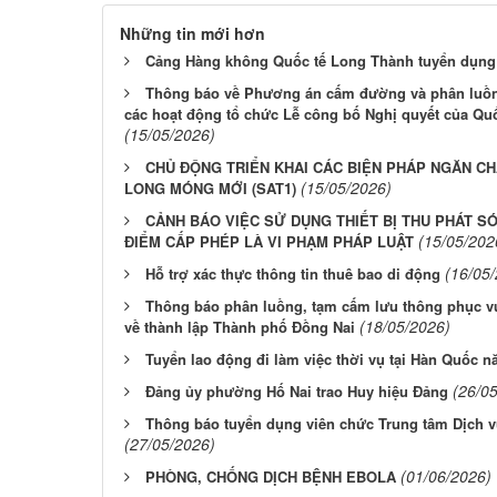
Những tin mới hơn
Cảng Hàng không Quốc tế Long Thành tuyển dụng
Thông báo về Phương án cấm đường và phân luồng 
các hoạt động tổ chức Lễ công bố Nghị quyết của Quố
(15/05/2026)
CHỦ ĐỘNG TRIỂN KHAI CÁC BIỆN PHÁP NGĂN CH
(15/05/2026)
LONG MÓNG MỚI (SAT1)
CẢNH BÁO VIỆC SỬ DỤNG THIẾT BỊ THU PHÁT S
(15/05/202
ĐIỂM CẤP PHÉP LÀ VI PHẠM PHÁP LUẬT
(16/05
Hỗ trợ xác thực thông tin thuê bao di động
Thông báo phân luồng, tạm cấm lưu thông phục v
(18/05/2026)
về thành lập Thành phố Đồng Nai
Tuyển lao động đi làm việc thời vụ tại Hàn Quốc 
(26/0
Đảng ủy phường Hố Nai trao Huy hiệu Đảng
Thông báo tuyển dụng viên chức Trung tâm Dịch 
(27/05/2026)
(01/06/2026)
PHÒNG, CHỐNG DỊCH BỆNH EBOLA