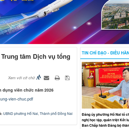
TIN CHỈ ĐẠO - ĐIỀU HÀ
 Trung tâm Dịch vụ tổng
Xem với cỡ chữ
n dụng viên chức năm 2026
ung-vien-chuc.pdf
ả:
UBND phường Hố Nai, Thành phố Đồng Nai
Đảng ủy phường Hố Nai tổ c
nghị học tập, quán triệt Kết 
Ban Chấp hành Đảng bộ thàn