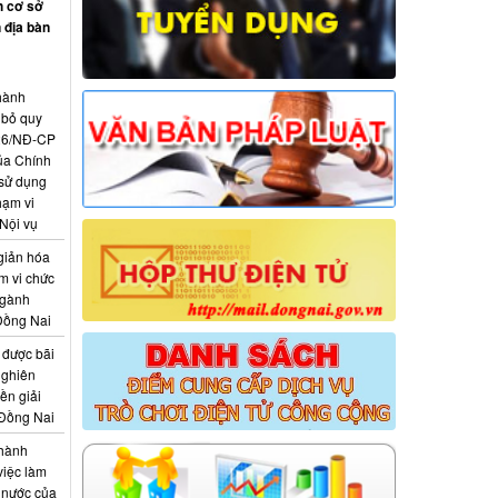
h cơ sở
 địa bàn
hành
 bỏ quy
026/NĐ-CP
ủa Chính
 sử dụng
hạm vi
Nội vụ
giản hóa
m vi chức
ngành
Đồng Nai
 được bãi
nghiên
ền giải
 Đồng Nai
 hành
việc làm
 nước của