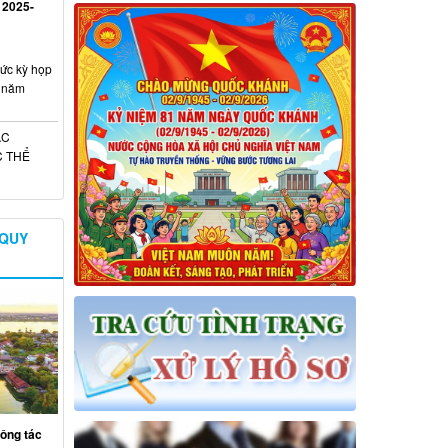
 2025-
ức kỳ họp
a năm
ÁC
C THỂ
 QUY
công tác