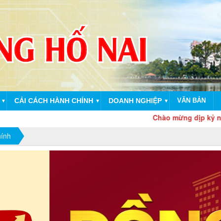
CẢI CÁCH HÀNH CHÍNH
DOANH NGHIỆP
VĂN BẢN
▼
▼
▼
Chào mừng dịp kỷ niệm 80 năm
hính