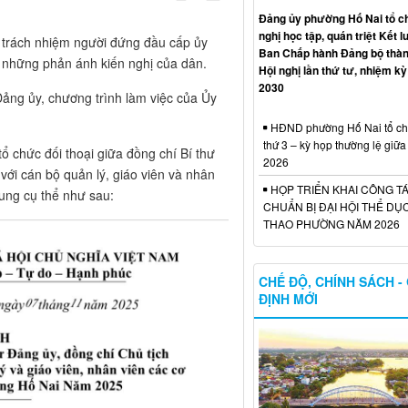
Đảng ủy phường Hố Nai tổ c
nghị học tập, quán triệt Kết 
trách nhiệm người đứng đầu cấp ủy
Ban Chấp hành Đảng bộ thàn
 lý những phản ánh kiến nghị của dân.
Hội nghị lần thứ tư, nhiệm kỳ
2030
ảng ủy, chương trình làm việc của Ủy
HĐND phường Hố Nai tổ ch
thứ 3 – kỳ họp thường lệ giữ
 chức đối thoại giữa đồng chí Bí thư
2026
ới cán bộ quản lý, giáo viên và nhân
HỌP TRIỂN KHAI CÔNG T
dung cụ thể như sau:
CHUẨN BỊ ĐẠI HỘI THỂ DỤ
THAO PHƯỜNG NĂM 2026
CHẾ ĐỘ, CHÍNH SÁCH -
ĐỊNH MỚI