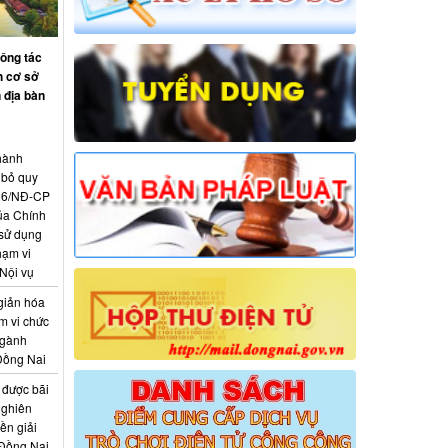
công tác
h cơ sở
 địa bàn
hành
 bỏ quy
026/NĐ-CP
ủa Chính
 sử dụng
hạm vi
Nội vụ
giản hóa
m vi chức
ngành
Đồng Nai
 được bãi
nghiên
ền giải
 Đồng Nai