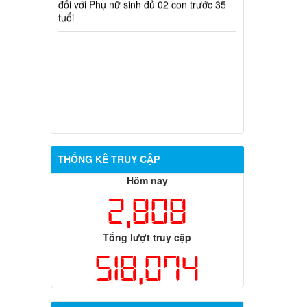
THỐNG KÊ TRUY CẬP
Hôm nay
2,808
Tổng lượt truy cập
518,074