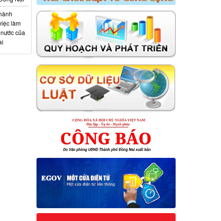
 hành
việc làm
 nước của
ai