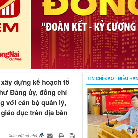
TIN CHỈ ĐẠO - ĐIỀU HÀ
xây dựng kế hoạch tổ
thư Đảng ủy, đồng chí
 với cán bộ quản lý,
 giáo dục trên địa bàn
Xem với cỡ chữ