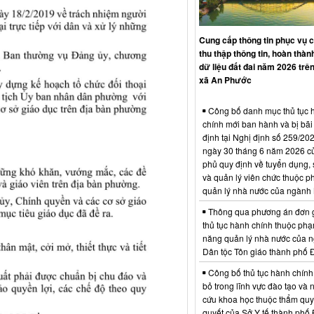
Cung cấp thông tin phục vụ 
thu thập thông tin, hoàn thàn
dữ liệu đất đai năm 2026 trên
xã An Phước
Công bố danh mục thủ tục 
chính mới ban hành và bị bãi
định tại Nghị định số 259/2
ngày 30 tháng 6 năm 2026 c
phủ quy định về tuyển dụng,
và quản lý viên chức thuộc p
quản lý nhà nước của ngành 
Thông qua phương án đơn 
thủ tục hành chính thuộc phạ
năng quản lý nhà nước của 
Dân tộc Tôn giáo thành phố 
Công bố thủ tục hành chính
bỏ trong lĩnh vực đào tạo và 
cứu khoa học thuộc thẩm quy
quyết của Sở Y tế thành phố