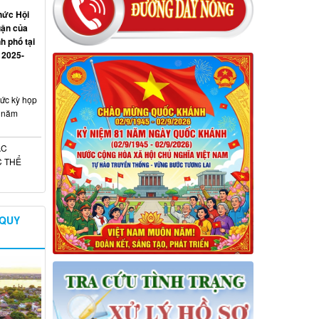
hức Hội
luận của
h phố tại
 2025-
ức kỳ họp
a năm
ÁC
C THỂ
 QUY