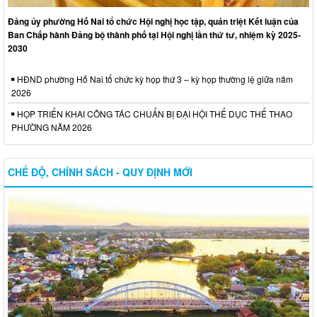
Đảng ủy phường Hố Nai tổ chức Hội nghị học tập, quán triệt Kết luận của
Ban Chấp hành Đảng bộ thành phố tại Hội nghị lần thứ tư, nhiệm kỳ 2025-
2030
HĐND phường Hố Nai tổ chức kỳ họp thứ 3 – kỳ họp thường lệ giữa năm
2026
HỌP TRIỂN KHAI CÔNG TÁC CHUẨN BỊ ĐẠI HỘI THỂ DỤC THỂ THAO
PHƯỜNG NĂM 2026
CHẾ ĐỘ, CHÍNH SÁCH - QUY ĐỊNH MỚI