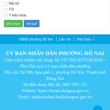
Rất tốt
Tốt
Ý kiến khác
UBND phường Hố Nai
Liên hệ
Giới thiệu
ỦY BAN NHÂN DÂN PHƯỜNG HỐ NAI
Chịu trách nhiệm nội dung: Bà VÕ THỊ HUỲNH MAI -
Phó Chủ tịch Uỷ ban nhân dân phường
Địa chỉ: Số 386, khu phố 1, phường Hố Nai, Thành phố
Đồng Nai
Số điện thoại liên hệ: 0907 933 131
Website: https://honai.dongnai.gov.vn
Email: vphdnd-ubnd.hn@dongnai.gov.vn​