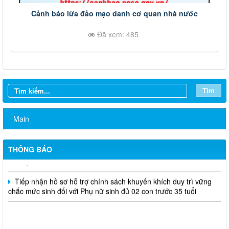
Cảnh báo lừa đảo mạo danh cơ quan nhà nước
Đã xem: 485
Thông báo rà soát việc cấp Giấy chứng nhận quyền sử dụng
Tìm
đất đối với các trường học, cơ sở giáo dục công lập trên địa bàn
phường
Main
Khám sức khỏe sàng lọc cho trẻ từ 0 đến 6 tuổi
Công khai điều chỉnh chỉ tiêu kế hoạch đầu tư công năm 2026
THÔNG BÁO
(lần 7)
Tiếp nhận hồ sơ hỗ trợ chính sách khuyến khích duy trì vững
chắc mức sinh đối với Phụ nữ sinh đủ 02 con trước 35 tuổi